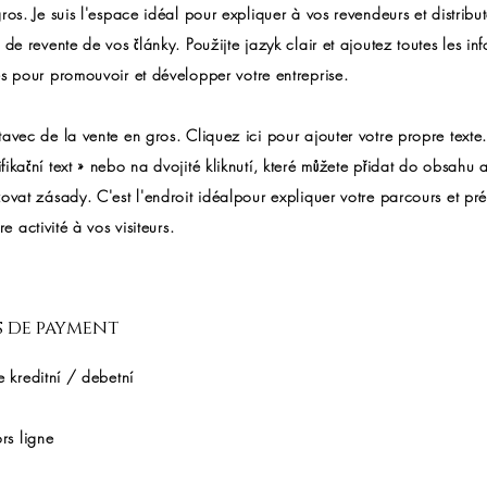
ros. Je suis l'espace idéal pour expliquer à vos revendeurs et distribut
 de revente de vos články. Použijte jazyk clair et ajoutez toutes les in
s pour promouvoir et développer votre entreprise.
avec de la vente en gros. Cliquez ici pour ajouter votre propre texte.
ikační text » nebo na dvojité kliknutí, které můžete přidat do obsahu 
ovat zásady. C'est l'endroit idéalpour expliquer votre parcours et pré
re activité à vos visiteurs.
 de payment
e kreditní / debetní
ors ligne