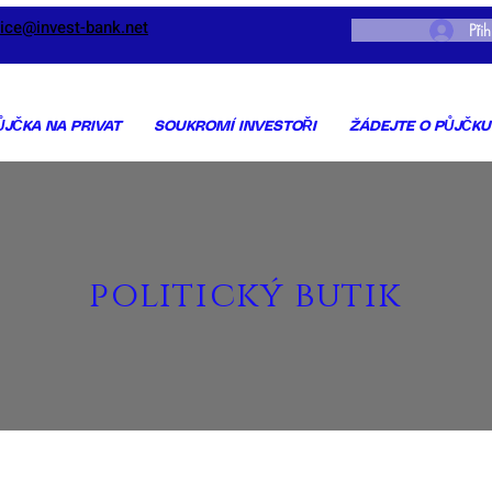
vice@invest-bank.net
Přih
ŮJČKA NA PRIVAT
SOUKROMÍ INVESTOŘI
ŽÁDEJTE O PŮJČKU
politický butik