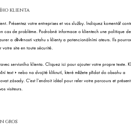
ího klienta
lient. Présentez votre entreprises et vos služby. Indiquez komentář cont
en cas de problème. Podrobné informace o klientech une politique de
aurer a důvěrnosti vztahu s klienty a potencionálními ateurs. Ils pourron
r votre site en toute sécurité.
avec servisního klienta. Cliquez ici pour ajouter votre propre texte. K
ční text » nebo na dvojité kliknutí, které můžete přidat do obsahu a
ovat zásady. C'est l'endroit idéal pour reler votre parcours et présent
vos visiteurs.
en gros