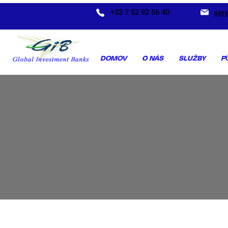
+33 7 52 92 56 40
ser
DOMOV
O NÁS
SLUŽBY
P