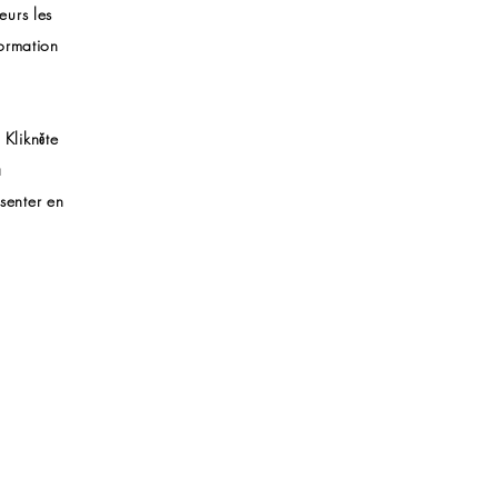
eurs les
formation
 Klikněte
a
senter en