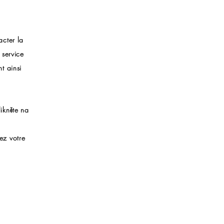
acter la
 service
t ainsi
likněte na
ez votre