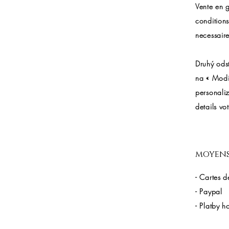
Vente en g
conditions
necessaire
Druhý odst
na « Modif
personaliz
details vot
moyens
- Cartes d
- Paypal
- Platby h