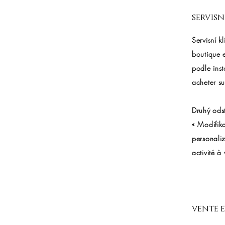
servisn
Servisní k
boutique 
podle inst
acheter su
Druhý odst
« Modifika
personaliz
activité à 
vente 