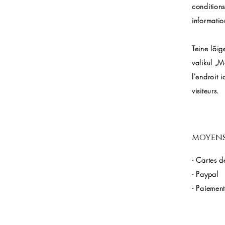
conditions
informatio
Teine lõig
valikul „M
l'endroit 
visiteurs.
moyens
- Cartes d
- Paypal
- Paiement