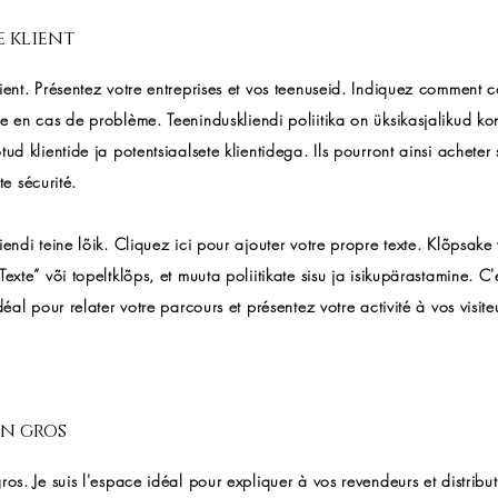
e klient
ient. Présentez votre entreprises et vos teenuseid. Indiquez comment c
e en cas de problème. Teeninduskliendi poliitika on üksikasjalikud kon
tud klientide ja potentsiaalsete klientidega. Ils pourront ainsi acheter 
te sécurité.
iendi teine lõik. Cliquez ici pour ajouter votre propre texte. Klõpsake 
Texte” või topeltklõps, et muuta poliitikate sisu ja isikupärastamine. C'
idéal pour relater votre parcours et présentez votre activité à vos visite
en gros
ros. Je suis l'espace idéal pour expliquer à vos revendeurs et distribut