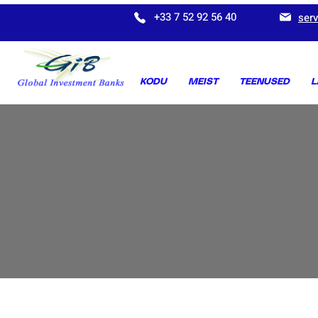
+33 7 52 92 56 40
ser
KODU
MEIST
TEENUSED
L