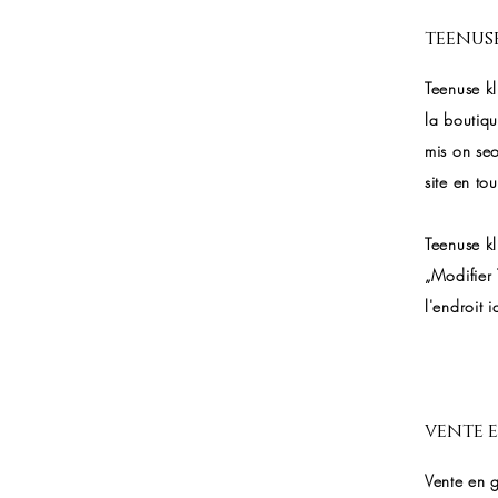
teenus
Teenuse kl
la boutiqu
mis on seo
site en tou
Teenuse kl
„Modifier 
l'endroit 
vente 
Vente en g