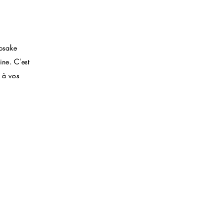
õpsake
ine. C'est
é à vos