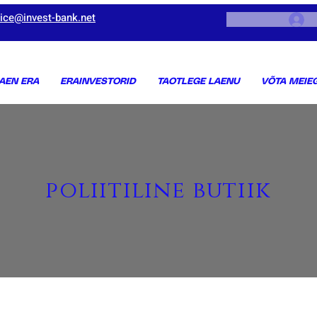
vice@invest-bank.net
AEN ERA
ERAINVESTORID
TAOTLEGE LAENU
VÕTA MEIE
poliitiline butiik