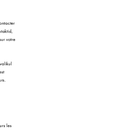
ontacter
taktid,
sur votre
valikul
est
urs.
urs les