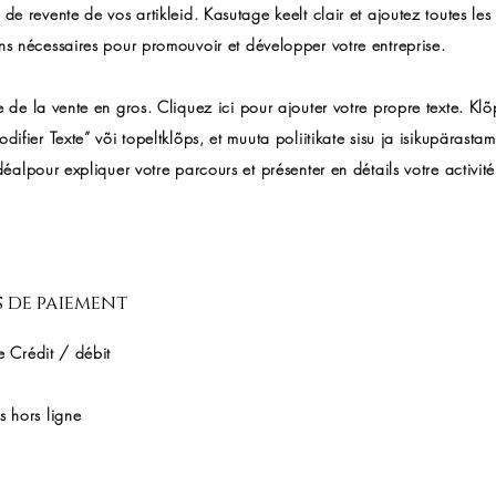
 de revente de vos artikleid. Kasutage keelt clair et ajoutez toutes les
ns nécessaires pour promouvoir et développer votre entreprise.
e de la vente en gros. Cliquez ici pour ajouter votre propre texte. Kl
odifier Texte” või topeltklõps, et muuta poliitikate sisu ja isikupärastam
idéalpour expliquer votre parcours et présenter en détails votre activit
 de paiement
e Crédit / débit
s hors ligne