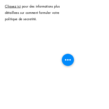
Cliquez ici
pour des informations plus
détaillees sur comment formuler votre
politique de secretité.
tautan langsung
BANK INVESTASI GLOBAL
Rumah
Layanan ini ditawarkan oleh
Global Investment Bank.
Tentang kami
Informasi pribadi yang
dikumpulkan terutama
Jasa
ditujukan untuk mitra kami.
Kontak
Menjadi
INFO KONTAK
pelanggan