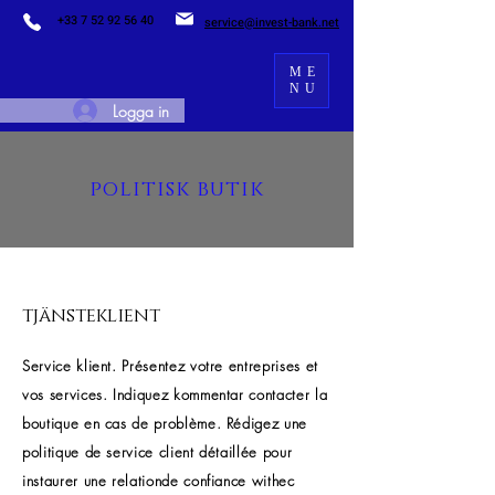
+33 7 52 92 56 40
service@invest-bank.net
ME
NU
Logga in
politisk butik
tjänsteklient
Service klient. Présentez votre entreprises et
vos services. Indiquez kommentar contacter la
boutique en cas de problème. Rédigez une
politique de service client détaillée pour
instaurer une relationde confiance withec