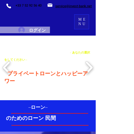
+33 7 52 92 56 40
service@invest-bank.net
ME
NU
ログイン
- あなたの選択
をしてください -
プライベートローンとハッピーア
ワー
–ローン–
のためのローン 民間