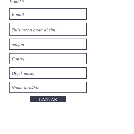
E-mel
HANTAR