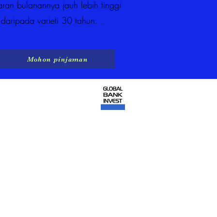
ran bulanannya jauh lebih tinggi
daripada varieti 30 tahun. .
Mohon pinjaman
kan oleh
Maklumat
itujukan
kongsi