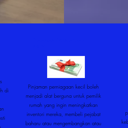
Pinjaman Perniagaan
Kecil
s
Pinjaman perniagaan kecil boleh
h di
menjadi alat berguna untuk pemilik
.
rumah yang ingin meningkatkan
an
p
inventori mereka, membeli pejabat
sti
ke
baharu atau mengembangkan atau
u,