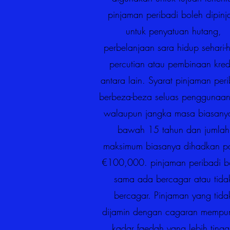
pinjaman peribadi boleh dipin
untuk penyatuan hutang,
perbelanjaan sara hidup sehari-h
percutian atau pembinaan kredi
antara lain. Syarat pinjaman per
berbeza-beza seluas penggunaan
walaupun jangka masa biasanya
bawah 15 tahun dan jumlah
maksimum biasanya dihadkan p
€100,000. pinjaman peribadi b
sama ada bercagar atau tida
bercagar. Pinjaman yang tida
dijamin dengan cagaran mempu
kadar faedah yang lebih tingg