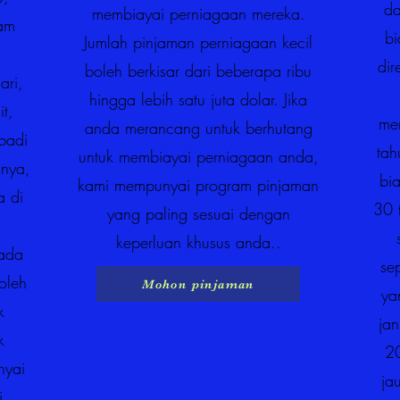
da
membiayai perniagaan mereka.
jam
bi
Jumlah pinjaman perniagaan kecil
dir
boleh berkisar dari beberapa ribu
ari,
hingga lebih satu juta dolar. Jika
t,
me
anda merancang untuk berhutang
ibadi
tah
untuk membiayai perniagaan anda,
nya,
bia
kami mempunyai program pinjaman
 di
30 
yang paling sesuai dengan
keperluan khusus anda..
ada
se
oleh
Mohon pinjaman
ya
k
ja
k
20
nyai
ja
i,