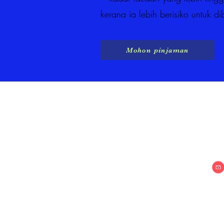
kerana ia lebih berisiko untuk di
Mohon pinjaman
Pautan Pantas
MAKL
Rumah
Tentang kita
Perkhidmatan
Kenalan
Menjadi pelanggan