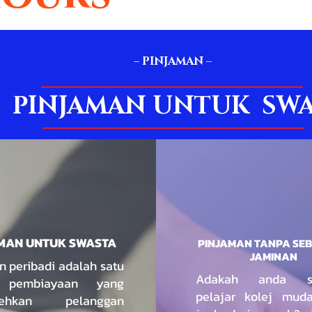
– PINJAMAN –
PINJAMAN UNTUK SW
MAN UNTUK SWASTA
PINJAMAN TANPA SE
JAMINAN
 peribadi adalah satu
Adakah anda se
 pembiayaan yang
pelajar kolej mud
lehkan pelanggan