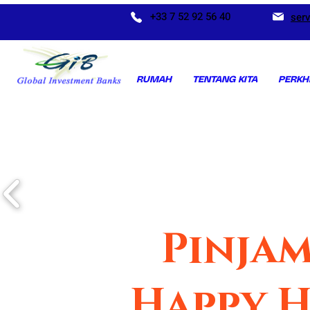
+33 7 52 92 56 40
ser
RUMAH
TENTANG KITA
PERKH
Pinjam
Happy 