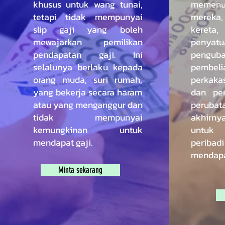
khusus untuk wang tunai,
memenuh
tetapi tidak mempunyai
mereka
slip gaji yang boleh
kereta,
mewajarkan pemilikan
peny
pendapatan gaji. Ini
pengu
selalunya berlaku kepada
pembel
orang muda, suri rumah,
perkaka
yang bekerja secara haram
dan per
atau yang menganggur dan
perubata
tidak mempunyai
akhirn
kemungkinan untuk
untuk 
mendapat gaji.
periba
mendapa
Minta sekarang