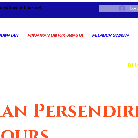
vice@invest-bank.net
Log
IDMATAN
PINJAMAN UNTUK SWASTA
PELABUR SWASTA
- BU
an Persendir
Hours