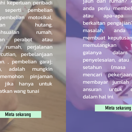
jauh dari rumah? 
i keperluan peribadi
anda perlu membel
, seperti pembelian
atau apa-apa 
 pembelian motosikal,
berkaitan pengajian
atuan hutang,
masalah, anda 
bahsuaian rumah,
membuat keputusan
ian perabot atau
memulangkan se
s rumah, perjalanan
galanya dalam
cutian, perbelanjaan
penyelesaian, atau
n. , pembelian garaj;
setahun (masa 
ya, adalah mungkin
mencari pekerjaa
memohon pinjaman
membayar jumlah 
di jika hanya untuk
ansuran untuk d
tkan wang tunai
dalam hal ini.
Minta sekarang
Minta sekarang