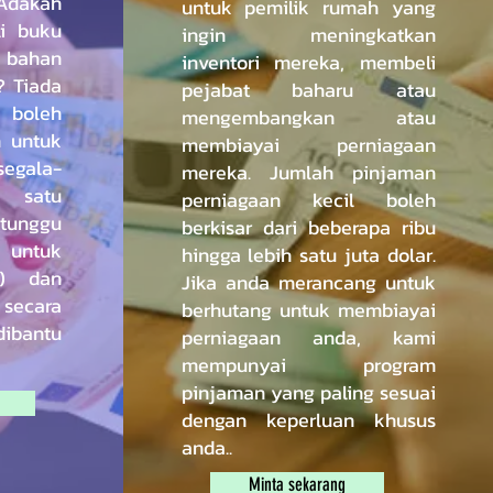
Adakah
untuk pemilik rumah yang
i buku
ingin meningkatkan
bahan
inventori mereka, membeli
? Tiada
pejabat baharu atau
boleh
mengembangkan atau
 untuk
membiayai perniagaan
gala-
mereka. Jumlah pinjaman
 satu
perniagaan kecil boleh
 tunggu
berkisar dari beberapa ribu
untuk
hingga lebih satu juta dolar.
n) dan
Jika anda merancang untuk
secara
berhutang untuk membiayai
ibantu
perniagaan anda, kami
mempunyai program
pinjaman yang paling sesuai
dengan keperluan khusus
anda..
Minta sekarang