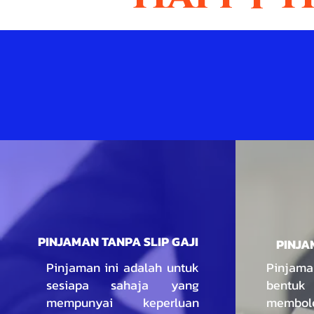
PINJAMAN TANPA SLIP GAJI
PINJA
Pinjaman ini adalah untuk
Pinjaman
sesiapa sahaja yang
bentuk
mempunyai keperluan
membo